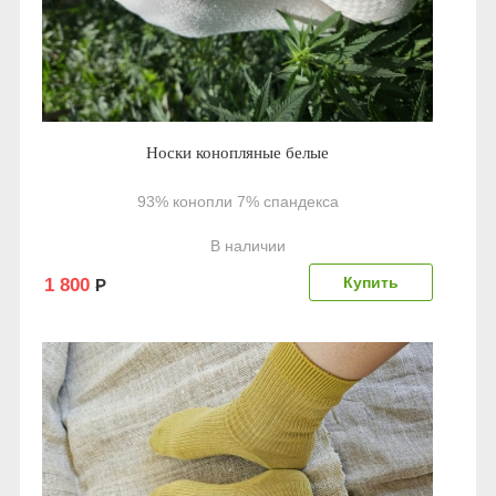
Носки конопляные белые
93% конопли 7% спандекса
В наличии
1 800
Р