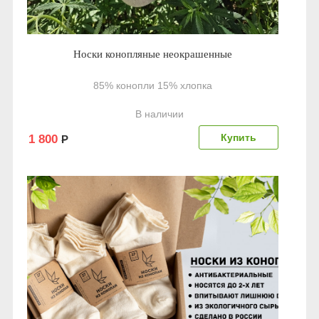
Носки конопляные неокрашенные
85% конопли 15% хлопка
В наличии
1 800
Р