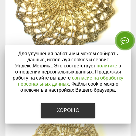
Для улучшения работы мы можем собирать
Салфетка ажурная из конопли диаметр 20 см
данные, используя cookies и сервис
Яндекс.Метрика. Это соответствует
политике
в
отношении персональных данных. Продолжая
работу на сайте вы даёте
согласие на обработку
Нет в наличии
персональных данных
. Файлы cookie можно
отключить в настройках Вашего браузера.
399
Р
ХОРОШО