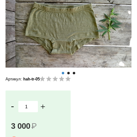
Артикул:
hah-tr-05
-
+
3 000
Р