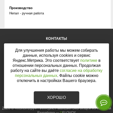
Производство
Непал - ручная работа
КОНТАКТЫ
Тел.:
+7 (903) 876-76-67
Для улучшения работы мы можем собирать
E-mail:
mail@web46.ru
Мы в соцсетях:
данные, используя cookies и сервис
Яндекс.Метрика. Это соответствует
политике
в
отношении персональных данных. Продолжая
работу на сайте вы даёте
согласие на обработку
персональных данных
. Файлы cookie можно
Мы принимаем к оплате:
отключить в настройках Вашего браузера.
ХОРОШО
2026 © «Конопъ.ру» - Интернет-магазин Эко-вещей из конопли
Разработка
—
DELOVOY