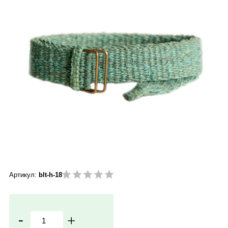
Артикул:
blt-h-18
-
+