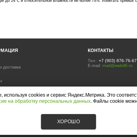
уре до 24°С и относительной влажности не более 75%. Избегать прямых
РМАЦИЯ
КОНТАКТЫ
Тел.:
+7 (903) 876-76-67
E-mail:
mail@web46.ru
и доставка
ы
ы
е на обработку персональных
используя cookies и сервис Яндекс.Метрика. Это соответс
сие на обработку персональных данных
. Файлы cookie мож
а конфиденциальности
ХОРОШО