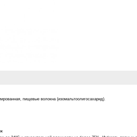
мированная, пищевые волокна (изомальтоолигосахарид).
Дж