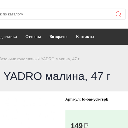
 доставка
Отзывы
Возвраты
Контакты
Батончик конопляный YADRO малина, 47 г
 YADRO малина, 47 г
Артикул:
fd-bar-ydr-rspb
149
Р