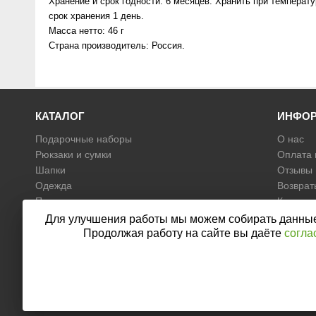
Хранение и срок годности: 6 месяцев. Хранить при температ
срок хранения 1 день.
Масса нетто: 46 г
Страна производитель: Россия.
КАТАЛОГ
ИНФО
Подарочные наборы
О нас
Рюкзаки и сумки
Оплата 
Шапки
Отзывы
Одежда
Возврат
Продукты
Контакт
Косметика
Согласи
Для улучшения работы мы можем собирать данные, 
данных
Для дома
Продолжая работу на сайте вы даёте
согла
Политик
Аксессуары
Носки
Ткань