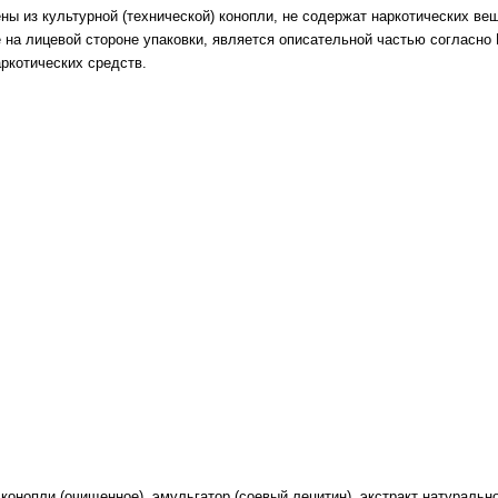
ы из культурной (технической) конопли, не содержат наркотических вещ
е на лицевой стороне упаковки, является описательной частью согласно
ркотических средств.
 конопли (очищенное), эмульгатор (соевый лецитин), экстракт натуральн