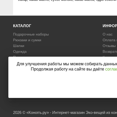
КАТАЛОГ
ИНФО
Подарочные наборы
О нас
Рюкзаки и сумки
Оплата 
Шапки
Отзывы
Одежда
Возврат
Продукты
Контакт
Косметика
Согласи
Для улучшения работы мы можем собирать данные, 
данных
Для дома
Продолжая работу на сайте вы даёте
согла
Политик
Аксессуары
Носки
Ткань
2026 © «Конопъ.ру» - Интернет-магазин Эко-вещей из ко