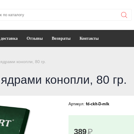
 доставка
Отзывы
Возвраты
Контакты
ядрами конопли, 80 гр.
ядрами конопли, 80 гр.
Артикул:
fd-cklt-D-mlk
389
Р