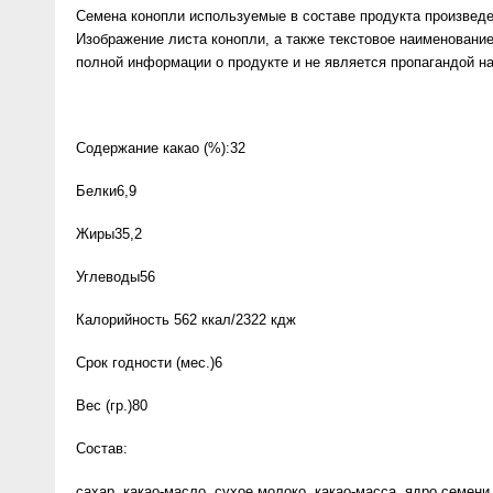
Семена конопли используемые в составе продукта произведен
Изображение листа конопли, а также текстовое наименовани
полной информации о продукте и не является пропагандой на
Содержание какао (%):32
Белки6,9
Жиры35,2
Углеводы56
Калорийность 562 ккал/2322 кдж
Срок годности (мес.)6
Вес (гр.)80
Состав:
сахар, какао-масло, сухое молоко, какао-масса, ядро семени