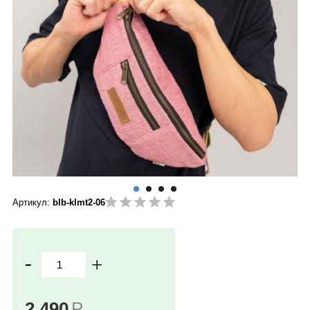
Артикул:
blb-klmt2-06
-
+
2 490
Р