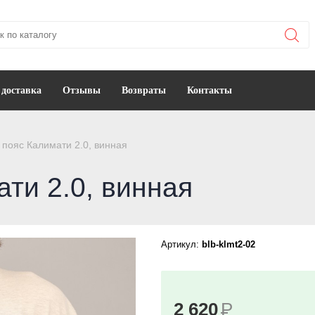
 доставка
Отзывы
Возвраты
Контакты
 пояс Калимати 2.0, винная
ти 2.0, винная
Артикул:
blb-klmt2-02
2 620
Р