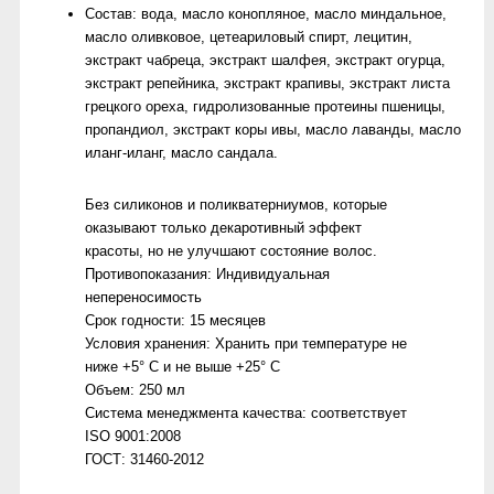
Состав:
вода, масло конопляное, масло миндальное,
масло оливковое, цетеариловый спирт, лецитин,
экстракт чабреца, экстракт шалфея, экстракт огурца,
экстракт репейника, экстракт крапивы, экстракт листа
грецкого ореха, гидролизованные протеины пшеницы,
пропандиол, экстракт коры ивы, масло лаванды, масло
иланг-иланг, масло сандала.
Без силиконов и поликватерниумов,
которые
оказывают только декаротивный эффект
красоты, но не улучшают состояние волос.
Противопоказания:
Индивидуальная
непереносимость
Срок годности:
15 месяцев
Условия хранения:
Хранить при температуре не
ниже +5° С и не выше +25° С
Объем:
250 мл
Система менеджмента качества:
соответствует
ISO 9001:2008
ГОСТ:
31460-2012