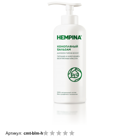
Артикул:
cmt-blm-h