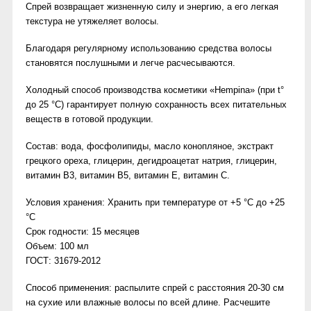
Спрей возвращает жизненную силу и энергию, а его легкая
текстура не утяжеляет волосы.
Благодаря регулярному использованию средства волосы
становятся послушными и легче расчесываются.
Холодный способ производства косметики «Hempina» (при t°
до 25 °С) гарантирует полную сохранность всех питательных
веществ в готовой продукции.
Состав:
вода, фосфолипиды, масло конопляное, экстракт
грецкого ореха, глицерин, дегидроацетат натрия, глицерин,
витамин В3, витамин В5, витамин Е, витамин С.
Условия хранения:
Хранить при температуре от +5 °С до +25
°С
Срок годности:
15 месяцев
Объем:
100 мл
ГОСТ:
31679-2012
Способ применения:
распылите спрей с расстояния 20-30 см
на сухие или влажные волосы по всей длине. Расчешите