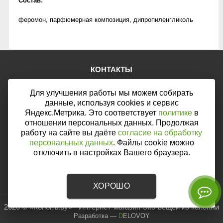
Состав:
феромон, парфюмерная композиция, дипропиленгликоль
КОНТАКТЫ
Тел.:
+7 (903) 876-76-67
Для улучшения работы мы можем собирать
E-mail:
mail@web46.ru
Мы в соцсетях:
данные, используя cookies и сервис
Яндекс.Метрика. Это соответствует
политике
в
отношении персональных данных. Продолжая
работу на сайте вы даёте
согласие на обработку
персональных данных
. Файлы cookie можно
Мы принимаем к оплате:
отключить в настройках Вашего браузера.
ХОРОШО
2026 © «Конопъ.ру» - Интернет-магазин Эко-вещей из конопли
Разработка
—
DELOVOY