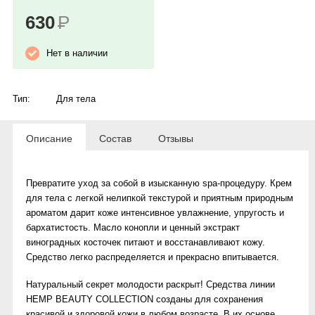
630
Р
Нет в наличии
Тип:
Для тела
Описание
Состав
Отзывы
Превратите уход за собой в изысканную spa-процедуру. Крем
для тела с легкой нелипкой текстурой и приятным природным
ароматом дарит коже интенсивное увлажнение, упругость и
бархатистость. Масло конопли и ценный экстракт
виноградных косточек питают и восстанавливают кожу.
Средство легко распределяется и прекрасно впитывается.
Натуральный секрет молодости раскрыт! Средства линии
HEMP BEAUTY COLLECTION созданы для сохранения
красивой и здоровой кожи в любом возрасте. В их основе