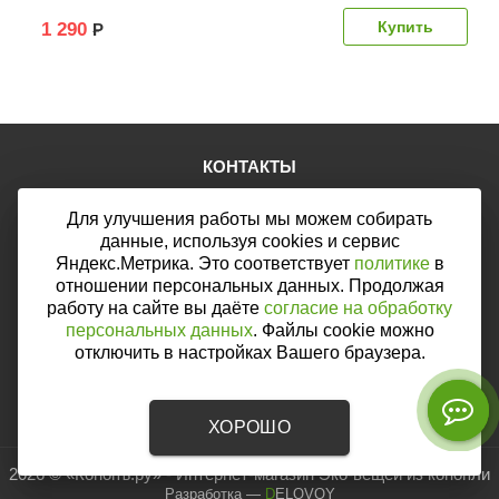
1 290
Р
КОНТАКТЫ
Тел.:
+7 (903) 876-76-67
Для улучшения работы мы можем собирать
E-mail:
mail@web46.ru
Мы в соцсетях:
данные, используя cookies и сервис
Яндекс.Метрика. Это соответствует
политике
в
отношении персональных данных. Продолжая
работу на сайте вы даёте
согласие на обработку
персональных данных
. Файлы cookie можно
Мы принимаем к оплате:
отключить в настройках Вашего браузера.
ХОРОШО
2026 © «Конопъ.ру» - Интернет-магазин Эко-вещей из конопли
Разработка
—
DELOVOY