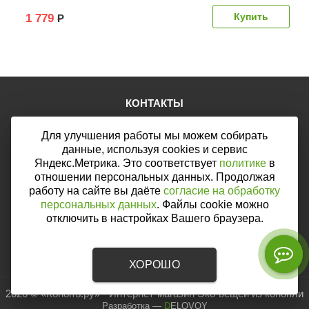
1 779
Р
КОНТАКТЫ
Тел.:
+7 (903) 876-76-67
Для улучшения работы мы можем собирать
E-mail:
mail@web46.ru
Мы в соцсетях:
данные, используя cookies и сервис
Яндекс.Метрика. Это соответствует
политике
в
отношении персональных данных. Продолжая
работу на сайте вы даёте
согласие на обработку
персональных данных
. Файлы cookie можно
Мы принимаем к оплате:
отключить в настройках Вашего браузера.
ХОРОШО
2026 © «Конопъ.ру» - Интернет-магазин Эко-вещей из конопли
Разработка
—
DELOVOY