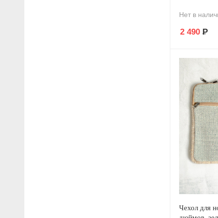
Нет в налич
2 490
Р
Чехол для н
дюймов, зел