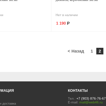
ии
Нет в наличии
1 190
Р
< Назад
1
2
РМАЦИЯ
КОНТАКТЫ
Тел.:
+7 (903) 876-76-67
E-mail:
mail@web46.ru
и доставка