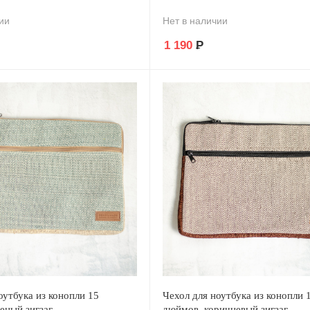
ии
Нет в наличии
1 190
Р
оутбука из конопли 15
Чехол для ноутбука из конопли 
еный зигзаг
дюймов, коричневый зигзаг