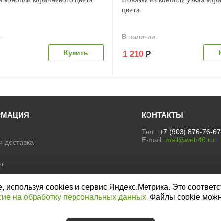
з конопли коричневого цвета
Повязка из конопли узкая кор
цвета
и
В наличии
1 210
Р
РМАЦИЯ
КОНТАКТЫ
Тел.:
+7 (903) 876-76-67
E-mail:
mail@web46.ru
и доставка
ы
ы
е на обработку персональных
используя cookies и сервис Яндекс.Метрика. Это соответс
сие на обработку персональных данных
. Файлы cookie мож
а конфиденциальности