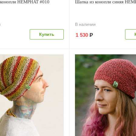
 конопли HEMPHAT #010
Шапка из конопли синяя HEM
и
В наличии
1 530
Р