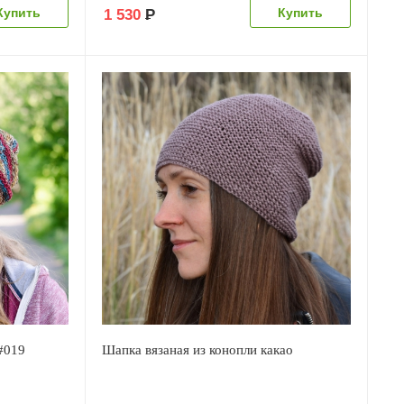
1 530
Р
#019
Шапка вязаная из конопли какао