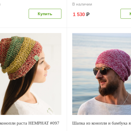
и
В наличии
1 530
Р
 конопли раста HEMPHAT #097
Шапка из конопли и бамбука я