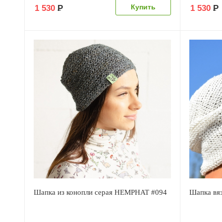
1 530
Р
1 530
Р
Шапка из конопли серая HEMPHAT #094
Шапка вяз