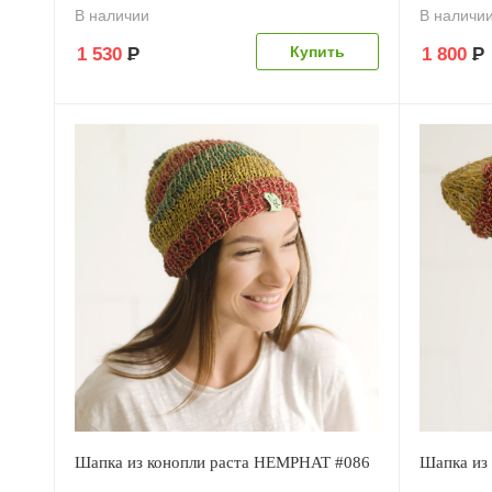
В наличии
В наличи
1 530
Р
1 800
Р
Шапка из конопли раста HEMPHAT #086
Шапка из