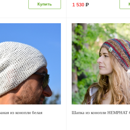
1 530
Р
аная из конопли белая
Шапка из конопли HEMPHAT 