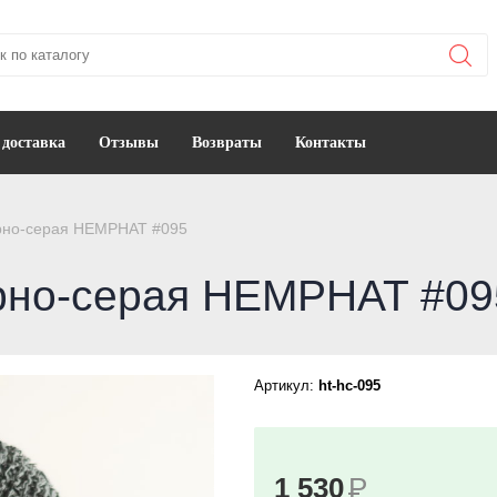
 доставка
Отзывы
Возвраты
Контакты
ерно-серая HEMPHAT #095
ерно-серая HEMPHAT #09
Артикул:
ht-hc-095
1 530
Р