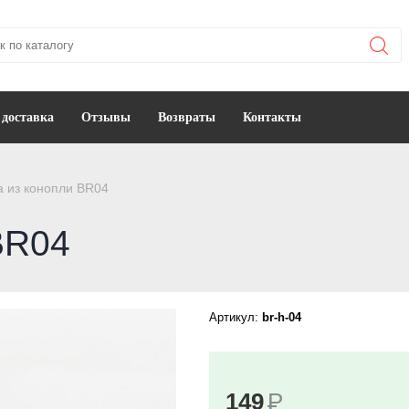
 доставка
Отзывы
Возвраты
Контакты
а из конопли BR04
BR04
Артикул:
br-h-04
149
Р