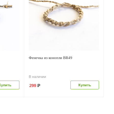
Фенечка из конопли BR49
В наличии
299
Р