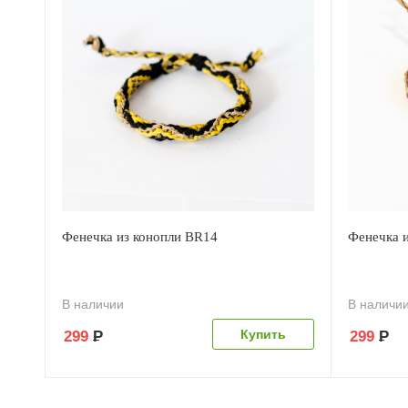
Фенечка из конопли BR14
Фенечка 
В наличии
В наличи
299
Р
299
Р