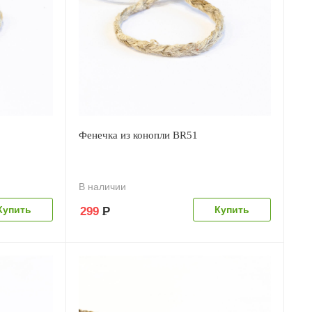
Фенечка из конопли BR51
В наличии
299
Р