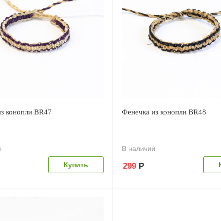
из конопли BR47
Фенечка из конопли BR48
и
В наличии
299
Р