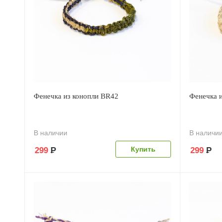
Фенечка из конопли BR42
Фенечка 
В наличии
В наличи
299
Р
299
Р