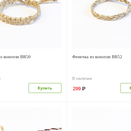
из конопли BR50
Фенечка из конопли BR52
и
В наличии
299
Р