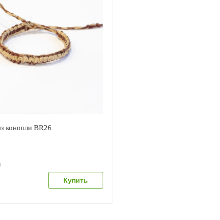
из конопли BR26
и