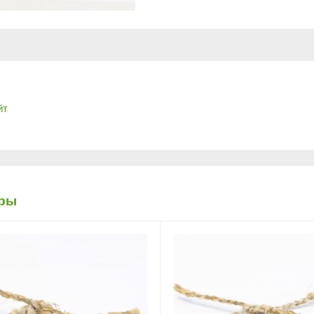
йт
ары