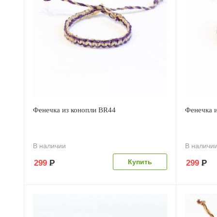
Фенечка из конопли BR44
Фенечка 
В наличии
В наличи
299
Р
299
Р