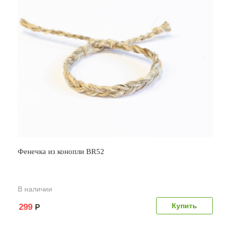
Фенечка из конопли BR52
В наличии
299
Р