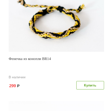
Фенечка из конопли BR14
В наличии
299
Р