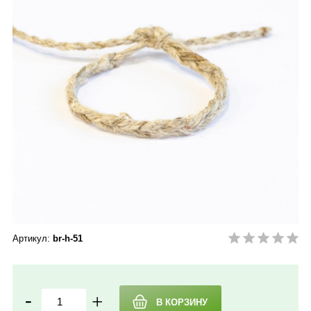
Артикул:
br-h-51
-
+