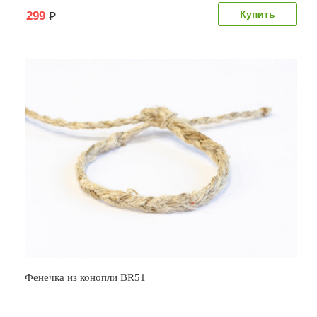
299
Р
Фенечка из конопли BR51