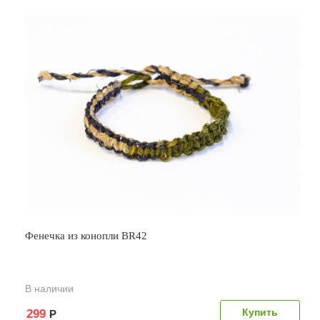
Фенечка из конопли BR42
В наличии
299
Р