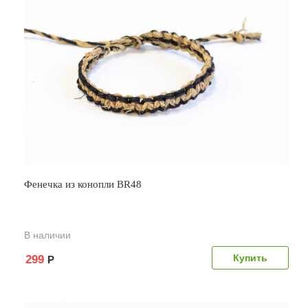
Фенечка из конопли BR48
В наличии
299
Р