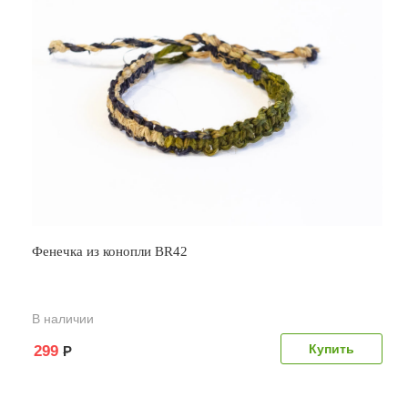
Фенечка из конопли BR42
В наличии
299
Р