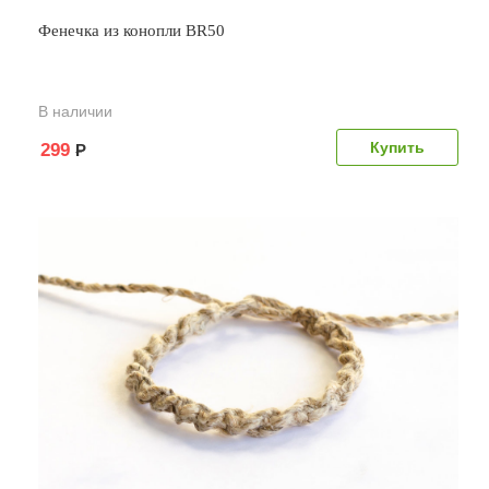
Фенечка из конопли BR50
В наличии
299
Р