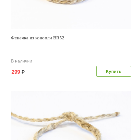
Фенечка из конопли BR52
В наличии
299
Р