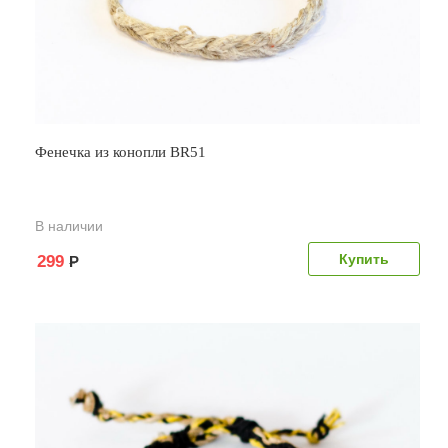
Фенечка из конопли BR51
В наличии
299
Р