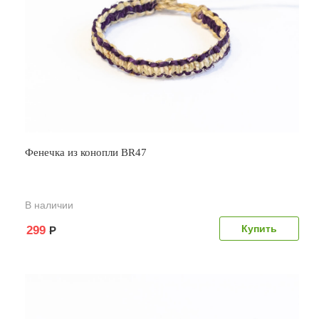
Фенечка из конопли BR47
В наличии
299
Р