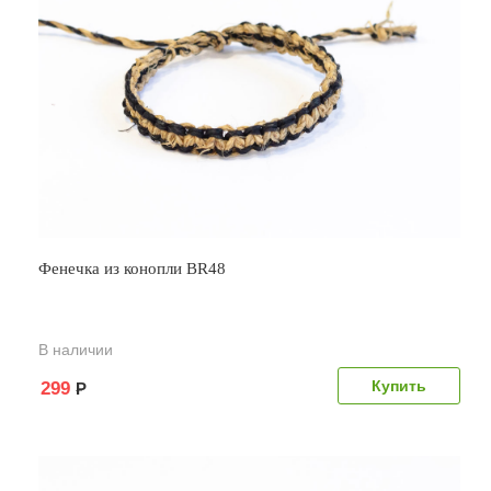
Фенечка из конопли BR48
В наличии
299
Р