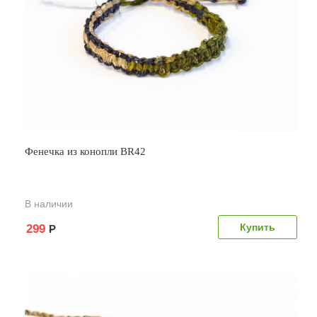
Фенечка из конопли BR42
В наличии
299
Р