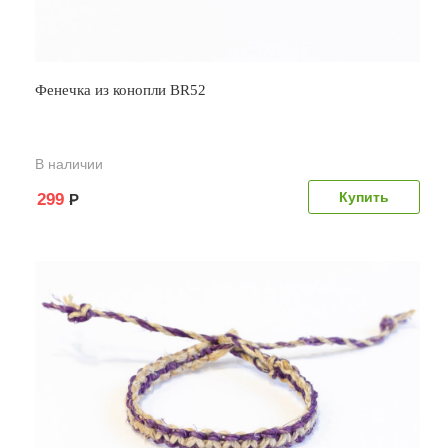
Фенечка из конопли BR52
В наличии
299
Р