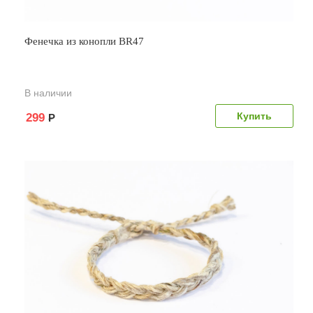
Фенечка из конопли BR47
В наличии
299
Р