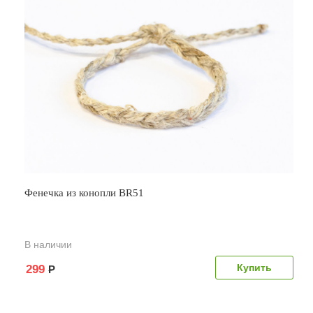
Фенечка из конопли BR51
В наличии
299
Р