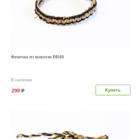
Фенечка из конопли BR48
В наличии
299
Р