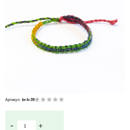
Артикул:
br-h-39
-
+