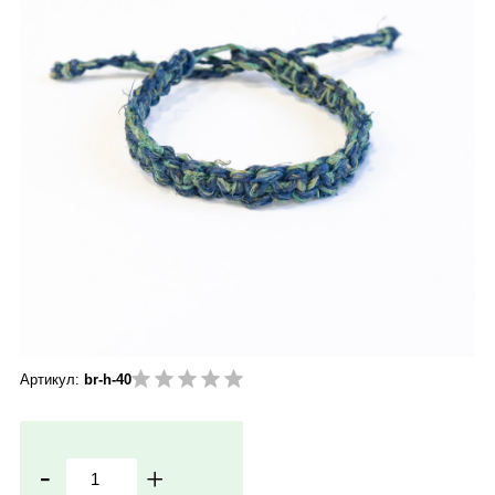
Артикул:
br-h-40
-
+