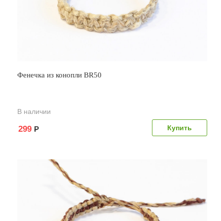
Фенечка из конопли BR50
В наличии
299
Р