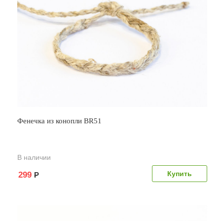
Фенечка из конопли BR51
В наличии
299
Р