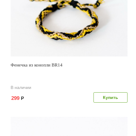
Фенечка из конопли BR14
В наличии
299
Р