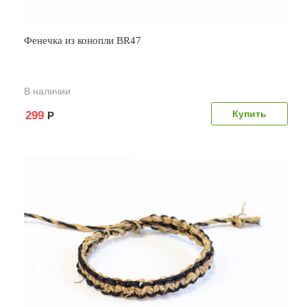
Фенечка из конопли BR47
В наличии
299
Р