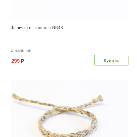
Фенечка из конопли BR48
В наличии
299
Р