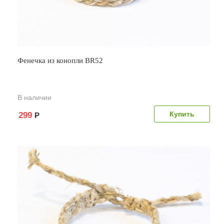
Фенечка из конопли BR52
В наличии
299
Р