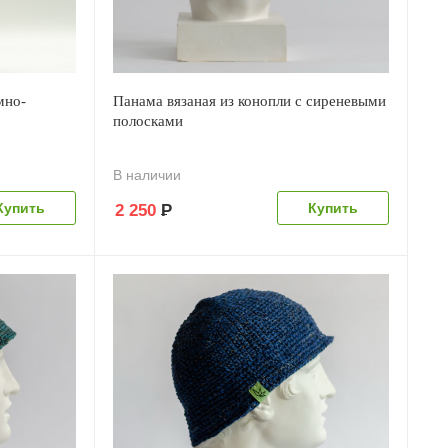
мно-
Панама вязаная из конопли с сиреневыми
полосками
В наличии
2 250
Р