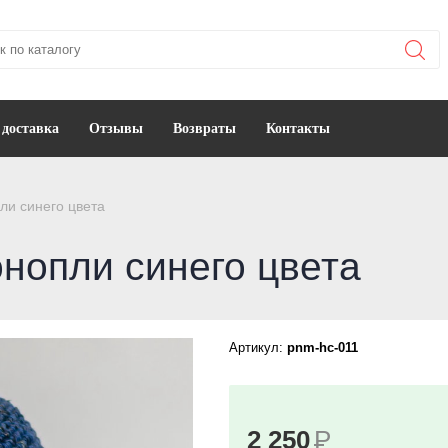
 доставка
Отзывы
Возвраты
Контакты
ли синего цвета
онопли синего цвета
Артикул:
pnm-hc-011
2 250
Р