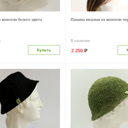
 конопли белого цвета
Панама вязаная из конопли че
и
В наличии
2 250
Р