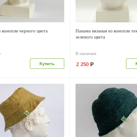
 конопли черного цвета
Панама вязаная из конопли те
зеленого цвета
и
В наличии
2 250
Р