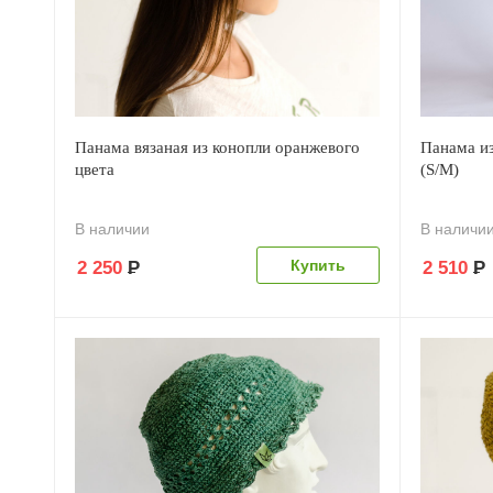
Панама вязаная из конопли оранжевого
Панама из
цвета
(S/M)
В наличии
В наличи
2 250
Р
2 510
Р