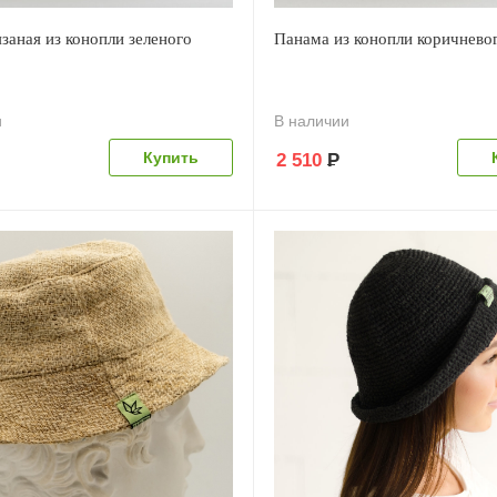
заная из конопли зеленого
Панама из конопли коричневог
и
В наличии
2 510
Р