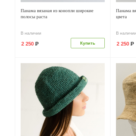
Панама вязаная из конопли широкие
Панама вя
полосы раста
цвета
В наличии
В наличи
2 250
Р
2 250
Р