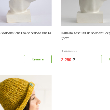
 конопли светло-зеленого цвета
Панама вязаная из конопли се
цвета
и
В наличии
2 250
Р