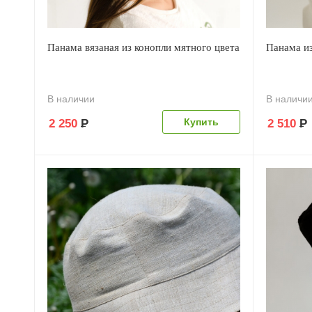
Панама вязаная из конопли мятного цвета
Панама из
В наличии
В наличи
2 250
Р
2 510
Р