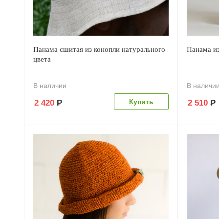
Панама сшитая из конопли натурального
Панама из
цвета
В наличии
В наличи
2 420
Р
2 510
Р