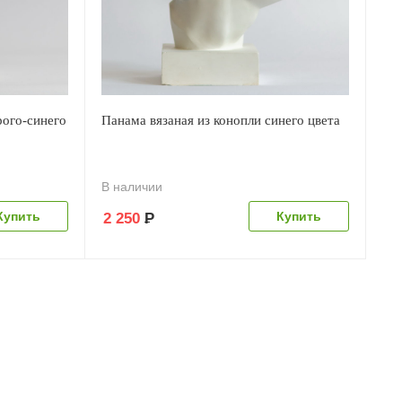
рого-синего
Панама вязаная из конопли синего цвета
В наличии
2 250
Р