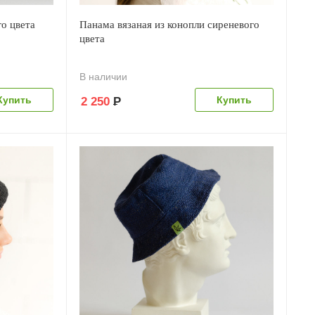
о цвета
Панама вязаная из конопли сиреневого
цвета
В наличии
2 250
Р