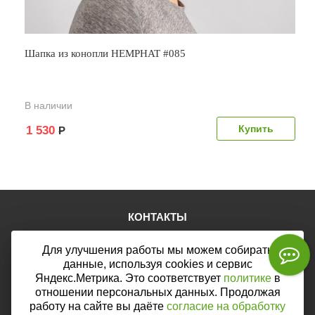
Шапка из конопли HEMPHAT #085
В наличии
1 530
Р
КОНТАКТЫ
Тел.:
+7 (903) 876-76-67
Для улучшения работы мы можем собирать
E-mail:
mail@web46.ru
Мы в соцсетях:
данные, используя cookies и сервис
Яндекс.Метрика. Это соответствует
политике
в
отношении персональных данных. Продолжая
работу на сайте вы даёте
согласие на обработку