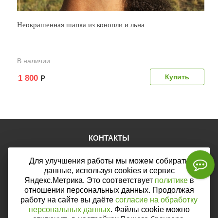
Неокрашенная шапка из конопли и льна
В наличии
1 800
Р
КОНТАКТЫ
Тел.:
+7 (903) 876-76-67
Для улучшения работы мы можем собирать
E-mail:
mail@web46.ru
Мы в соцсетях:
данные, используя cookies и сервис
Яндекс.Метрика. Это соответствует
политике
в
отношении персональных данных. Продолжая
работу на сайте вы даёте
согласие на обработку
персональных данных
. Файлы cookie можно
Мы принимаем к оплате: